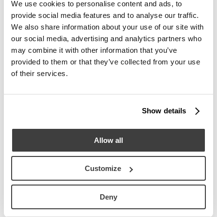
We use cookies to personalise content and ads, to
Palla Round About Seventies
provide social media features and to analyse our traffic.
Parioli
We also share information about your use of our site with
our social media, advertising and analytics partners who
Menhir Mini
may combine it with other information that you’ve
Ebi
provided to them or that they’ve collected from your use
Le Cupole
of their services.
Lokum
Show details
Stories
Allow all
Palla through the eyes of Michela Pelizzari | P:S
Customize
13.07.2026
Scopri di più
Deny
Palla through the eyes of Michela Pelizzari | P:S