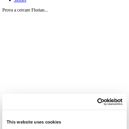
Stories
Prova a cercare Florian...
Free System
This website uses cookies
Round About Seventies