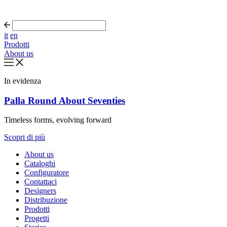
it
en
Prodotti
About us
In evidenza
Palla Round About Seventies
Timeless forms, evolving forward
Scopri di più
About us
Cataloghi
Configuratore
Contattaci
Designers
Distribuzione
Prodotti
Progetti