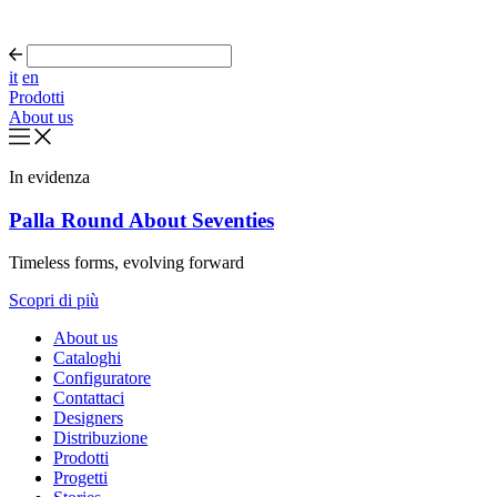
it
en
Prodotti
About us
In evidenza
Palla Round About Seventies
Timeless forms, evolving forward
Scopri di più
About us
Cataloghi
Configuratore
Contattaci
Designers
Distribuzione
Prodotti
Progetti