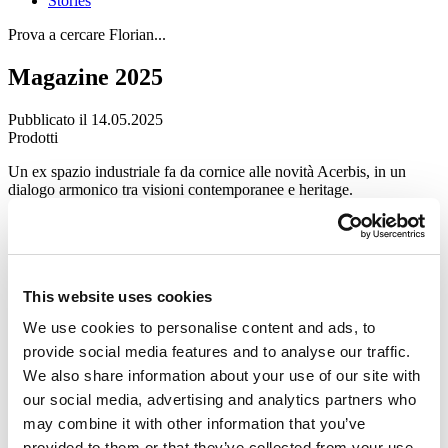
Stories
Prova a cercare Florian...
Magazine 2025
Pubblicato il 14.05.2025
Prodotti
Un ex spazio industriale fa da cornice alle novità Acerbis, in un
dialogo armonico tra visioni contemporanee e heritage.
Il nuovo magazine Acerbis, curato da
Studio Temp
, riflette una
visione grafica in piena continuità con il progetto dello stand del
Salone del Mobile 2025, firmato dal duo creativo
Meda
–
Quincoces
.
La copertina metallica restituisce la silhouette delle novità di
This website uses cookies
prodotto. All’interno, il racconto si sviluppa attorno alla doppia
We use cookies to personalise content and ads, to
anima del brand, attraverso nuovi progetti e proposte già presenti in
collezione, ora arricchite da nuove finiture.
provide social media features and to analyse our traffic.
Dalla collezione
Trench
di Philippe Malouin, a
Gigiona
di Olimpia
We also share information about your use of our site with
Zagnoli e
Le Cupole
di Francesco Meda e David Lopez Quincoces,
our social media, advertising and analytics partners who
fino alla riedizione della storica
Palla
di Claudio Salocchi.
may combine it with other information that you’ve
Scarica il Magazine
provided to them or that they’ve collected from your use