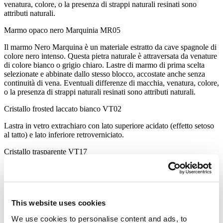
venatura, colore, o la presenza di strappi naturali resinati sono
attributi naturali.
Marmo opaco nero Marquinia
MR05
Il marmo Nero Marquina è un materiale estratto da cave spagnole di
colore nero intenso. Questa pietra naturale è attraversata da venature
di colore bianco o grigio chiaro. Lastre di marmo di prima scelta
selezionate e abbinate dallo stesso blocco, accostate anche senza
continuità di vena. Eventuali differenze di macchia, venatura, colore,
o la presenza di strappi naturali resinati sono attributi naturali.
Cristallo frosted laccato bianco
VT02
Lastra in vetro extrachiaro con lato superiore acidato (effetto setoso
al tatto) e lato inferiore retroverniciato.
Cristallo trasparente
VT17
Lastra in vetro float caratterizzata da trasparenza.
Cristallo opalescente extrachiaro
VT05
Lastra in vetro extrachiaro con lato superiore liscio e lucido, lato
This website uses cookies
inferiore acidato.
We use cookies to personalise content and ads, to