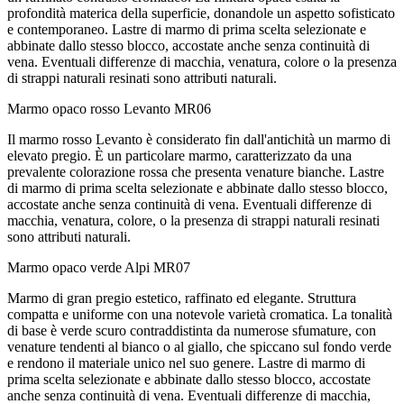
profondità materica della superficie, donandole un aspetto sofisticato
e contemporaneo. Lastre di marmo di prima scelta selezionate e
abbinate dallo stesso blocco, accostate anche senza continuità di
vena. Eventuali differenze di macchia, venatura, colore o la presenza
di strappi naturali resinati sono attributi naturali.
Marmo opaco rosso Levanto
MR06
Il marmo rosso Levanto è considerato fin dall'antichità un marmo di
elevato pregio. È un particolare marmo, caratterizzato da una
prevalente colorazione rossa che presenta venature bianche. Lastre
di marmo di prima scelta selezionate e abbinate dallo stesso blocco,
accostate anche senza continuità di vena. Eventuali differenze di
macchia, venatura, colore, o la presenza di strappi naturali resinati
sono attributi naturali.
Marmo opaco verde Alpi
MR07
Marmo di gran pregio estetico, raffinato ed elegante. Struttura
compatta e uniforme con una notevole varietà cromatica. La tonalità
di base è verde scuro contraddistinta da numerose sfumature, con
venature tendenti al bianco o al giallo, che spiccano sul fondo verde
e rendono il materiale unico nel suo genere. Lastre di marmo di
prima scelta selezionate e abbinate dallo stesso blocco, accostate
anche senza continuità di vena. Eventuali differenze di macchia,