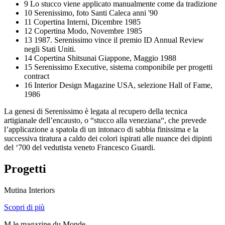
9
Lo stucco viene applicato manualmente come da tradizione
10
Serenissimo, foto Santi Caleca anni '90
11
Copertina Interni, Dicembre 1985
12
Copertina Modo, Novembre 1985
13
1987. Serenissimo vince il premio ID Annual Review
negli Stati Uniti.
14
Copertina Shitsunai Giappone, Maggio 1988
15
Serenissimo Executive, sistema componibile per progetti
contract
16
Interior Design Magazine USA, selezione Hall of Fame,
1986
La genesi di Serenissimo è legata al recupero della tecnica
artigianale dell’encausto, o “stucco alla veneziana“, che prevede
l’applicazione a spatola di un intonaco di sabbia finissima e la
successiva tiratura a caldo dei colori ispirati alle nuance dei dipinti
del ‘700 del vedutista veneto Francesco Guardi.
Progetti
Mutina Interiors
Scopri di più
M le magazine du Monde