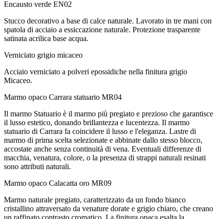
Encausto verde
EN02
Stucco decorativo a base di calce naturale. Lavorato in tre mani con
spatola di acciaio a essiccazione naturale. Protezione trasparente
satinata acrilica base acqua.
Verniciato grigio micaceo
Acciaio verniciato a polveri epossidiche nella finitura grigio
Micaceo.
Marmo opaco Carrara statuario
MR04
Il marmo Statuario è il marmo più pregiato e prezioso che garantisce
il lusso estetico, donando brillantezza e lucentezza. Il marmo
statuario di Carrara fa coincidere il lusso e l'eleganza. Lastre di
marmo di prima scelta selezionate e abbinate dallo stesso blocco,
accostate anche senza continuità di vena. Eventuali differenze di
macchia, venatura, colore, o la presenza di strappi naturali resinati
sono attributi naturali.
Marmo opaco Calacatta oro
MR09
Marmo naturale pregiato, caratterizzato da un fondo bianco
cristallino attraversato da venature dorate e grigio chiaro, che creano
un raffinato contrasto cromatico. La finitura opaca esalta la