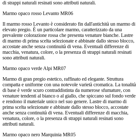
di strappi naturali resinati sono attributi naturali.
Marmo opaco rosso Levanto
MR06
Il marmo rosso Levanto è considerato fin dall'antichità un marmo di
elevato pregio. È un particolare marmo, caratterizzato da una
prevalente colorazione rossa che presenta venature bianche. Lastre
di marmo di prima scelta selezionate e abbinate dallo stesso blocco,
accostate anche senza continuità di vena. Eventuali differenze di
macchia, venatura, colore, o la presenza di strappi naturali resinati
sono attributi naturali.
Marmo opaco verde Alpi
MR07
Marmo di gran pregio estetico, raffinato ed elegante. Struttura
compatta e uniforme con una notevole varietà cromatica. La tonalità
di base è verde scuro contraddistinta da numerose sfumature, con
venature tendenti al bianco o al giallo, che spiccano sul fondo verde
e rendono il materiale unico nel suo genere. Lastre di marmo di
prima scelta selezionate e abbinate dallo stesso blocco, accostate
anche senza continuità di vena. Eventuali differenze di macchia,
venatura, colore, o la presenza di strappi naturali resinati sono
attributi naturali.
Marmo opaco nero Marquinia
MR05