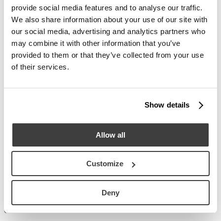
Cristallo colato trasparente
VT22
provide social media features and to analyse our traffic.
We also share information about your use of our site with
Lastra di vetro extra-chiaro piano modellato a caldo, lato superiore
liscio e lucido, lato inferiore rugoso (per colatura) e retroverniciato
our social media, advertising and analytics partners who
semitrasparente.
may combine it with other information that you’ve
provided to them or that they’ve collected from your use
Cristallo colato rosa
VT21
of their services.
Lastra di vetro extra-chiaro piano modellato a caldo, lato superiore
liscio e lucido, lato inferiore rugoso (per colatura) e retroverniciato
semitrasparente.
Show details
Cristallo colato giallo senape
VT19
Lastra di vetro extra-chiaro piano modellato a caldo, lato superiore
liscio e lucido, lato inferiore rugoso (per colatura) e retroverniciato
Allow all
semitrasparente.
Cristallo colato verde scuro
VT20
Customize
Lastra di vetro extra-chiaro piano modellato a caldo, lato superiore
liscio e lucido, lato inferiore rugoso (per colatura) e retroverniciato
Deny
semitrasparente.
Cristallo colato nero
VT18