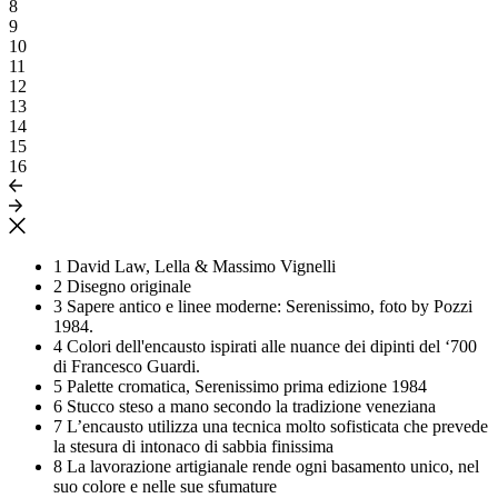
8
9
10
11
12
13
14
15
16
1
David Law, Lella & Massimo Vignelli
2
Disegno originale
3
Sapere antico e linee moderne: Serenissimo, foto by Pozzi
1984.
4
Colori dell'encausto ispirati alle nuance dei dipinti del ‘700
di Francesco Guardi.
5
Palette cromatica, Serenissimo prima edizione 1984
6
Stucco steso a mano secondo la tradizione veneziana
7
L’encausto utilizza una tecnica molto sofisticata che prevede
la stesura di intonaco di sabbia finissima
8
La lavorazione artigianale rende ogni basamento unico, nel
suo colore e nelle sue sfumature