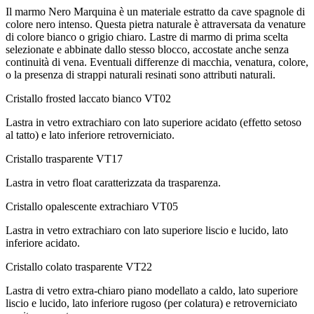
Il marmo Nero Marquina è un materiale estratto da cave spagnole di
colore nero intenso. Questa pietra naturale è attraversata da venature
di colore bianco o grigio chiaro. Lastre di marmo di prima scelta
selezionate e abbinate dallo stesso blocco, accostate anche senza
continuità di vena. Eventuali differenze di macchia, venatura, colore,
o la presenza di strappi naturali resinati sono attributi naturali.
Cristallo frosted laccato bianco
VT02
Lastra in vetro extrachiaro con lato superiore acidato (effetto setoso
al tatto) e lato inferiore retroverniciato.
Cristallo trasparente
VT17
Lastra in vetro float caratterizzata da trasparenza.
Cristallo opalescente extrachiaro
VT05
Lastra in vetro extrachiaro con lato superiore liscio e lucido, lato
inferiore acidato.
Cristallo colato trasparente
VT22
Lastra di vetro extra-chiaro piano modellato a caldo, lato superiore
liscio e lucido, lato inferiore rugoso (per colatura) e retroverniciato