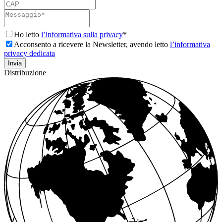
Ho letto
l’informativa sulla privacy
*
Acconsento a ricevere la Newsletter, avendo letto
l’informativa
privacy dedicata
Distribuzione