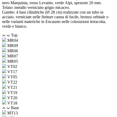
nero Marquinia, rosso Levanto, verde Alpi, spessore 20 mm.
Telaio: metallo verniciato grigio micaceo.
Gambe: 4 basi cilindriche (Ø 28 cm) realizzate con un tubo in
acciaio, verniciate nelle finiture canna di fucile, bronzo orbitale o
nelle varianti materiche in Encausto nelle colorazioni terracotta,
verde e bianco.
Top
MR04
MR09
MR06
MR07
MR05
VT02
VT17
VT05
VT22
VT21
VT19
VT20
VT18
Base
MT13