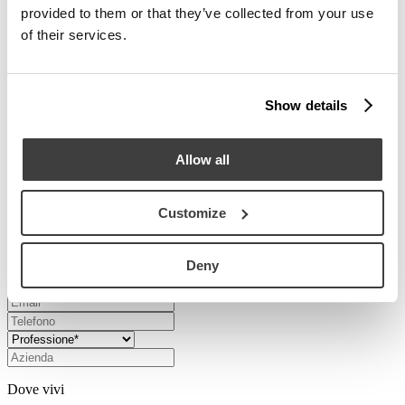
statuario diventa il fulcro della scena, in un equilibrio di matericità e
provided to them or that they’ve collected from your use
proporzioni. Il top in cristallo colato, con la sua superficie ondulata,
of their services.
riflette la luce, amplificando la percezione di profondità.
Show details
Prodotti correlati
Allow all
Free System
Customize
Serenissimo
Richiedi informazioni
Deny
Dove vivi