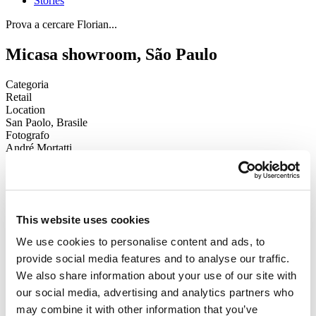
Stories
Prova a cercare Florian...
Micasa showroom, São Paulo
Categoria
Retail
Location
San Paolo, Brasile
Fotografo
André Mortatti
Installation by
Micasa
Tonalità accese e volumi generosi definiscono il nuovo allestimento
dello showroom di Micasa, dove una grande composizione di
Free
This website uses cookies
System
domina lo spazio. L’armonia cromatica tra i moduli del
divano e il tappeto restituisce un’atmosfera immersiva e vibrante,
We use cookies to personalise content and ads, to
comunicando fedelmente il concetto di comfort informale
provide social media features and to analyse our traffic.
immaginato da
Claudio Salocchi
. Combinati tra di loro, i moduli
tatami, pouf e con schienale consentono di sperimentare ogni volta
We also share information about your use of our site with
nuove configurazioni e modalità d’uso, interpretando liberamente
our social media, advertising and analytics partners who
l’ambiente. Definito da finiture in legno calde, un angolo più intimo
may combine it with other information that you’ve
e raccolto accoglie il tavolo
Serenissimo
, che con il suo carattere