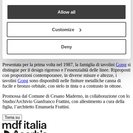
Cesano Maderno (MB)
Allow all
Nel contesto dell’esposizione Acerbis presenta due progetti di
Gianfranco Frattini, rieditati nel 2020 e parte della
collezione
Remasters
: il tavolo
Maestro
e la famiglia di tavolini
Gong
.
Customize
Progetto del 1997 e rieditato nel pieno rispetto dell’originale
versione, il tavolo
Maestro
coniuga visione progettuale e savoir
faire. Nella dimensione presentata di 3,5 metri, stupisce per l’impatto
Deny
materico del legno noce e per il gioco di ritagli che caratterizza il
basamento.
Presentata per la prima volta nel 1987, la famiglia di tavolini
Gong
si
distingue per il design rigoroso e l’essenzialità delle linee. Riproposti
con proporzioni contemporanee, in diverse misure e altezze, i
tavolini
Gong
sono disponibili nelle finiture metalliche canna di
fucile e bronzo orbitale, con stelo in tinta o a contrasto in ottone.
Promossa dal Comune di Cesano Maderno, in collaborazione con lo
Studio/Archivio Gianfranco Frattini, con allestimento a cura della
figlia, l’architetto Emanuela Frattini.
Torna su