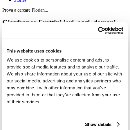
Stories
Prova a cercare Florian...
Gianfranco Frattini ieri, oggi, domani
Pubblicato il 15.04.2023
Eventi
«Questa mostra sul lavoro di Gianfranco Frattini è come una
This website uses cookies
‘fotografia in movimento’ della sua opera – spiega Emanuela
We use cookies to personalise content and ads, to
Frattini. – Una finestra della memoria che si affaccia sul presente e
proietta lo sguardo verso il futuro della sua eredità».
provide social media features and to analyse our traffic.
We also share information about your use of our site with
Indagare l’opera dell’architetto
Gianfranco Frattini
attraverso il
tempo è ciò che fa l’esposizione Gianfranco Frattini: ieri, oggi,
our social media, advertising and analytics partners who
domani”.
may combine it with other information that you’ve
Dal 14 aprile al 14 maggio 2023, nelle sale affrescate del secentesco
provided to them or that they’ve collected from your use
Palazzo Arese Borromeo, a Cesano Maderno, un percorso
espositivo racconta, in occasione della Milano Design Week 2023, il
of their services.
design senza tempo dell’architetto, tra pezzi d’archivio, riedizioni
contemporanee e ispirazioni per il futuro.
14 aprile – 14 maggio 2023
Show details
Palazzo Arese Borromeo