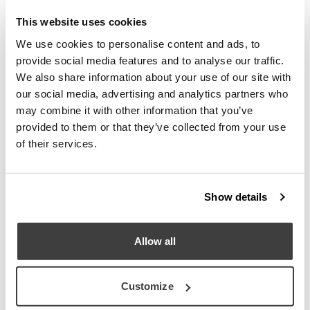
architettura si intrecciano. Suddiviso in
This website uses cookies
vari ambienti affacciati sul Duomo di
Milano, l’allestimento accompagna il
We use cookies to personalise content and ads, to
visitatore in un percorso dal carattere
provide social media features and to analyse our traffic.
domestico e sofisticato, dove le nuove
We also share information about your use of our site with
proposte prendono forma all’interno di
scenari intimi, ricercati e dal forte valore
our social media, advertising and analytics partners who
visivo.
may combine it with other information that you’ve
provided to them or that they’ve collected from your use
of their services.
Show details
Allow all
Customize