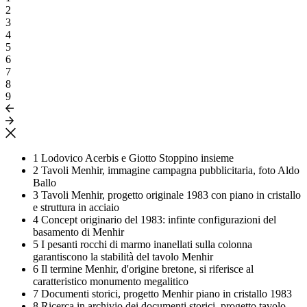
2
3
4
5
6
7
8
9
1
Lodovico Acerbis e Giotto Stoppino insieme
2
Tavoli Menhir, immagine campagna pubblicitaria, foto Aldo
Ballo
3
Tavoli Menhir, progetto originale 1983 con piano in cristallo
e struttura in acciaio
4
Concept originario del 1983: infinte configurazioni del
basamento di Menhir
5
I pesanti rocchi di marmo inanellati sulla colonna
garantiscono la stabilità del tavolo Menhir
6
Il termine Menhir, d'origine bretone, si riferisce al
caratteristico monumento megalitico
7
Documenti storici, progetto Menhir piano in cristallo 1983
8
Ricerca in archivio dei documenti storici, progetto tavolo