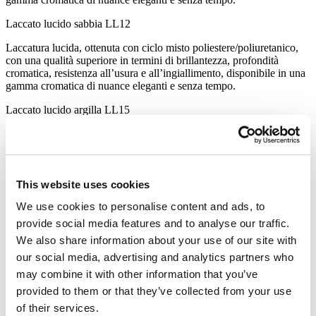
Laccato lucido sabbia
LL12
Laccatura lucida, ottenuta con ciclo misto poliestere/poliuretanico,
con una qualità superiore in termini di brillantezza, profondità
cromatica, resistenza all’usura e all’ingiallimento, disponibile in una
gamma cromatica di nuance eleganti e senza tempo.
Laccato lucido argilla
LL15
Laccatura lucida, ottenuta con ciclo misto poliestere/poliuretanico,
con una qualità superiore in termini di brillantezza, profondità
cromatica, resistenza all’usura e all’ingiallimento, disponibile in una
gamma cromatica di nuance eleganti e senza tempo.
This website uses cookies
Laccato lucido rosa
LL21
We use cookies to personalise content and ads, to
Laccatura lucida, ottenuta con ciclo misto poliestere/poliuretanico,
provide social media features and to analyse our traffic.
con una qualità superiore in termini di brillantezza, profondità
We also share information about your use of our site with
cromatica, resistenza all’usura e all’ingiallimento, disponibile in una
our social media, advertising and analytics partners who
gamma cromatica di nuance eleganti e senza tempo.
may combine it with other information that you’ve
Laccato lucido giallo senape
LL23
provided to them or that they’ve collected from your use
Laccatura lucida, ottenuta con ciclo misto poliestere/poliuretanico,
of their services.