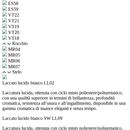
ES58
ES59
VT22
VT21
VT19
VT20
VT18
Rocchio
MR04
MR05
MR06
MR07
Stelo
Laccato lucido bianco
LL02
Laccatura lucida, ottenuta con ciclo misto poliestere/poliuretanico,
con una qualità superiore in termini di brillantezza, profondità
cromatica, resistenza all’usura e all’ingiallimento, disponibile in una
gamma cromatica di nuance eleganti e senza tempo.
Laccato lucido bianco SW
LL09
Laccatura lucida, ottenuta con ciclo misto poliestere/poliuretanico,