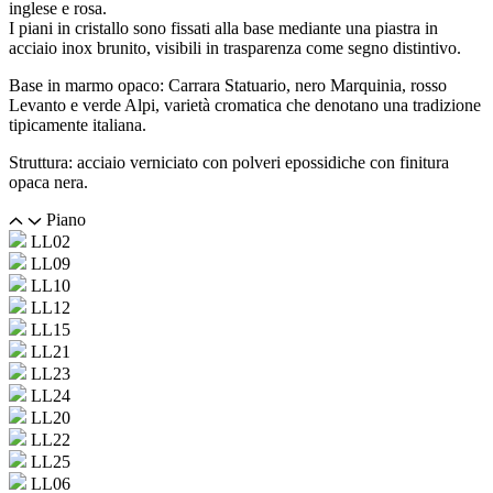
inglese e rosa.
I piani in cristallo sono fissati alla base mediante una piastra in
acciaio inox brunito, visibili in trasparenza come segno distintivo.
Base in marmo opaco: Carrara Statuario, nero Marquinia, rosso
Levanto e verde Alpi, varietà cromatica che denotano una tradizione
tipicamente italiana.
Struttura: acciaio verniciato con polveri epossidiche con finitura
opaca nera.
Piano
LL02
LL09
LL10
LL12
LL15
LL21
LL23
LL24
LL20
LL22
LL25
LL06