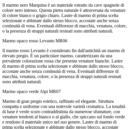
Il marmo nero Marquina è un materiale estratto da cave spagnole di
colore nero intenso. Questa pietra naturale è attraversata da venature
di colore bianco o grigio chiaro. Lastre di marmo di prima scelta
selezionate e abbinate dallo stesso blocco, accostate anche senza
continuità di vena. Eventuali differenze di macchia, venatura, colore,
o la presenza di strappi naturali resinati sono attributi naturali.
Marmo opaco rosso Levanto
MR06
Il marmo rosso Levanto è considerato fin dall'antichità un marmo di
elevato pregio. È un particolare marmo, caratterizzato da una
prevalente colorazione rossa che presenta venature bianche. Lastre
di marmo di prima scelta selezionate e abbinate dallo stesso blocco,
accostate anche senza continuità di vena. Eventuali differenze di
macchia, venatura, colore, o la presenza di strappi naturali resinati
sono attributi naturali.
Marmo opaco verde Alpi
MR07
Marmo di gran pregio estetico, raffinato ed elegante. Struttura
compatta e uniforme con una notevole varietà cromatica. La tonalità
di base è verde scuro contraddistinta da numerose sfumature, con
venature tendenti al bianco o al giallo, che spiccano sul fondo verde
e rendono il materiale unico nel suo genere. Lastre di marmo di
prima scelta selezionate e abbinate dallo stesso blocco, accostate