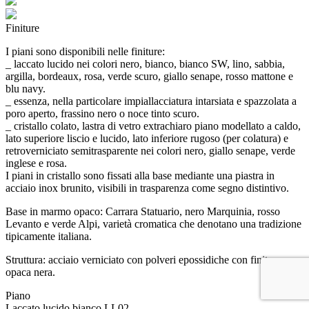
Finiture
I piani sono disponibili nelle finiture:
_ laccato lucido nei colori nero, bianco, bianco SW, lino, sabbia,
argilla, bordeaux, rosa, verde scuro, giallo senape, rosso mattone e
blu navy.
_ essenza, nella particolare impiallacciatura intarsiata e spazzolata a
poro aperto, frassino nero o noce tinto scuro.
_ cristallo colato, lastra di vetro extrachiaro piano modellato a caldo,
lato superiore liscio e lucido, lato inferiore rugoso (per colatura) e
retroverniciato semitrasparente nei colori nero, giallo senape, verde
inglese e rosa.
I piani in cristallo sono fissati alla base mediante una piastra in
acciaio inox brunito, visibili in trasparenza come segno distintivo.
Base in marmo opaco: Carrara Statuario, nero Marquinia, rosso
Levanto e verde Alpi, varietà cromatica che denotano una tradizione
tipicamente italiana.
Struttura: acciaio verniciato con polveri epossidiche con finitura
opaca nera.
Piano
Laccato lucido bianco
LL02