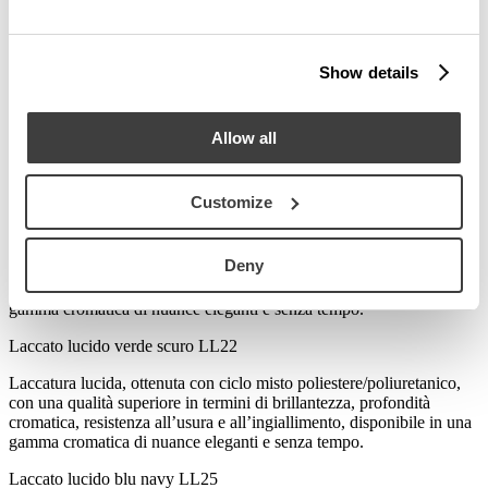
con una qualità superiore in termini di brillantezza, profondità
cromatica, resistenza all’usura e all’ingiallimento, disponibile in una
gamma cromatica di nuance eleganti e senza tempo.
Show details
Laccato lucido rosso mattone
LL24
Laccatura lucida, ottenuta con ciclo misto poliestere/poliuretanico,
con una qualità superiore in termini di brillantezza, profondità
Allow all
cromatica, resistenza all’usura e all’ingiallimento, disponibile in una
gamma cromatica di nuance eleganti e senza tempo.
Customize
Laccato lucido bordeaux
LL20
Laccatura lucida, ottenuta con ciclo misto poliestere/poliuretanico,
Deny
con una qualità superiore in termini di brillantezza, profondità
cromatica, resistenza all’usura e all’ingiallimento, disponibile in una
gamma cromatica di nuance eleganti e senza tempo.
Laccato lucido verde scuro
LL22
Laccatura lucida, ottenuta con ciclo misto poliestere/poliuretanico,
con una qualità superiore in termini di brillantezza, profondità
cromatica, resistenza all’usura e all’ingiallimento, disponibile in una
gamma cromatica di nuance eleganti e senza tempo.
Laccato lucido blu navy
LL25