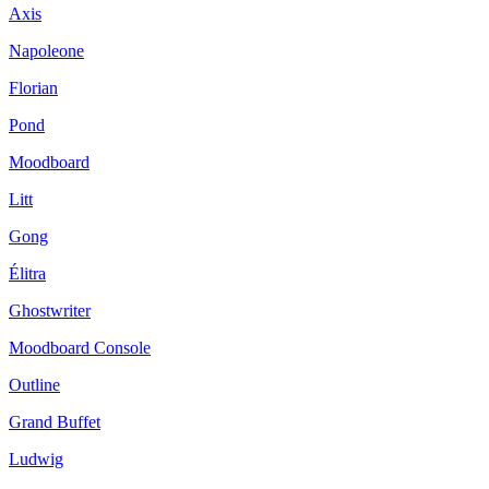
Axis
Napoleone
Florian
Pond
Moodboard
Litt
Gong
Élitra
Ghostwriter
Moodboard Console
Outline
Grand Buffet
Ludwig