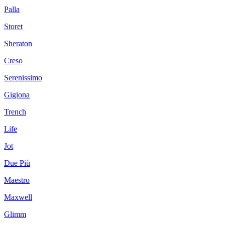
Palla
Storet
Sheraton
Creso
Serenissimo
Gigiona
Trench
Life
Jot
Due Più
Maestro
Maxwell
Glimm