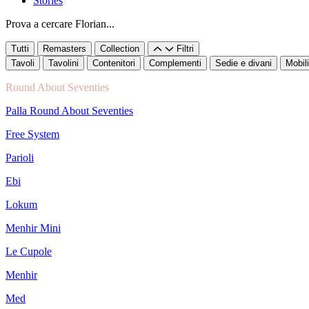
Stories
Prova a cercare Florian...
Tutti
Remasters
Collection
Filtri
Tavoli
Tavolini
Contenitori
Complementi
Sedie e divani
Mobili
Round About Seventies
Palla Round About Seventies
Free System
Parioli
Ebi
Lokum
Menhir Mini
Le Cupole
Menhir
Med