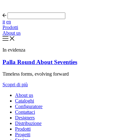
it
en
Prodotti
About us
In evidenza
Palla Round About Seventies
Timeless forms, evolving forward
Scopri di più
About us
Cataloghi
Configuratore
Contattaci
Designers
Distribuzione
Prodotti
Progetti